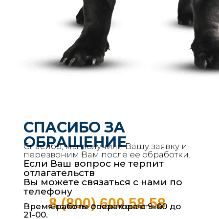
СПАСИБО ЗА
ОБРАЩЕНИЕ
Спасибо, мы получили Вашу заявку и
перезвоним Вам после ее обработки.
Если Ваш вопрос не терпит
отлагательств
Вы можете связаться с нами по
телефону
8 (800) 600 58 58
Время работы оператора с 9-00 до
Звонок по России бесплатный
21-00.