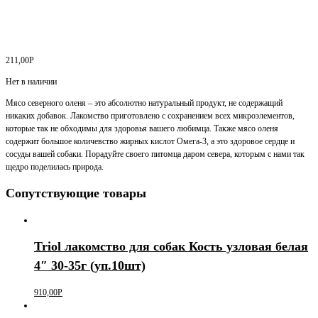
211,00
Р
Нет в наличии
Мясо северного оленя – это абсолютно натуральный продукт, не содержащий
никаких добавок. Лакомство приготовлено с сохранением всех микроэлементов,
которые так не обходимы для здоровья вашего любимца. Также мясо оленя
содержит большое количевство жирных кислот Омега-3, а это здоровое сердце и
сосуды вашей собаки. Порадуйте своего питомца даром севера, которым с нами так
щедро поделилась природа.
Сопутствующие товары
Triol лакомство для собак Кость узловая белая
4″ 30-35г (уп.10шт)
910,00
Р