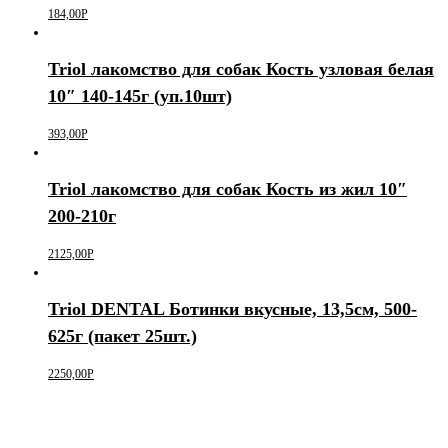
184,00
Р
Triol лакомство для собак Кость узловая белая
10″ 140-145г (уп.10шт)
393,00
Р
Triol лакомство для собак Кость из жил 10″
200-210г
2125,00
Р
Triol DENTAL Ботинки вкусные, 13,5см, 500-
625г (пакет 25шт.)
2250,00
Р