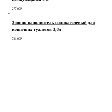
277,00
Р
Зооник наполнитель силикагелевый для
кошачьих туалетов 3,8л
721,00
Р