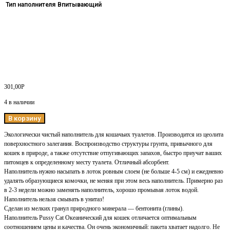
Тип наполнителя
Впитывающий
301,00
Р
4 в наличии
В корзину
Экологически чистый наполнитель для кошачьих туалетов. Производится из цеолита
поверхностного залегания. Воспроизводство структуры грунта, привычного для
кошек в природе, а также отсутствие отпугивающих запахов, быстро приучат ваших
питомцев к определенному месту туалета. Отличный абсорбент.
Наполнитель нужно насыпать в лоток ровным слоем (не больше 4-5 см) и ежедневно
удалять образующиеся комочки, не меняя при этом весь наполнитель. Примерно раз
в 2-3 недели можно заменять наполнитель, хорошо промывая лоток водой.
Наполнитель нельзя смывать в унитаз!
Сделан из мелких гранул природного минерала — бентонита (глины).
Наполнитель Pussy Cat Океанический для кошек отличается оптимальным
соотношением цены и качества. Он очень экономичный: пакета хватает надолго. Не