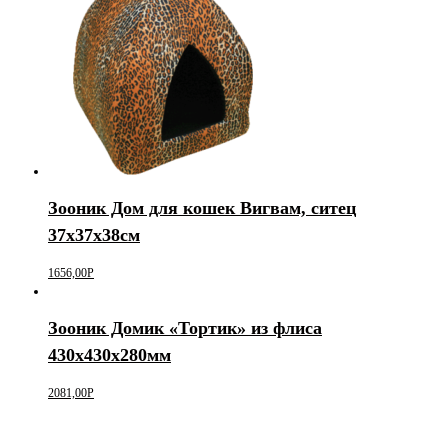
Зооник Дом для кошек Вигвам, ситец
37х37х38см
1656,00
Р
Зооник Домик «Тортик» из флиса
430х430х280мм
2081,00
Р