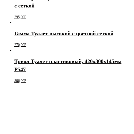
с сеткой
295,00
Р
Гамма Туалет высокий с цветной сеткой
270,00
Р
Триол Туалет пластиковый, 420х300х145мм
P547
806,00
Р