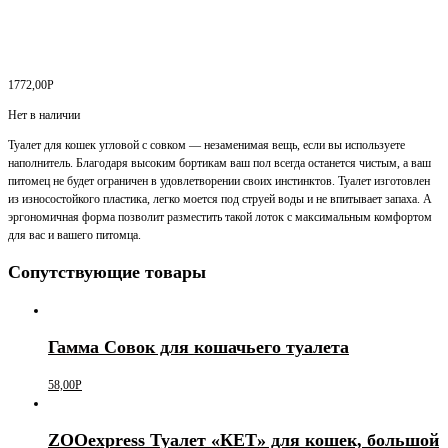
1772,00
Р
Нет в наличии
Туалет для кошек угловой с совком — незаменимая вещь, если вы используете
наполнитель. Благодаря высоким бортикам ваш пол всегда останется чистым, а ваш
питомец не будет ограничен в удовлетворении своих инстинктов. Туалет изготовлен
из износостойкого пластика, легко моется под струей воды и не впитывает запаха. А
эргономичная форма позволит разместить такой лоток с максимальным комфортом
для вас и вашего питомца.
Сопутствующие товары
Гамма Совок для кошачьего туалета
58,00
Р
ZOOexpress Туалет «КЕТ» для кошек, большой