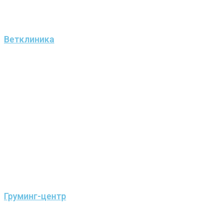
Ветклиника
Груминг-центр