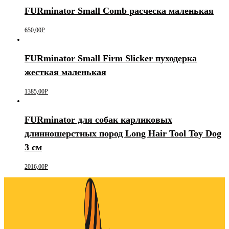
FURminator Small Comb расческа маленькая
650,00
Р
FURminator Small Firm Slicker пуходерка
жесткая маленькая
1385,00
Р
FURminator для собак карликовых
длинношерстных пород Long Hair Tool Toy Dog
3 см
2016,00
Р