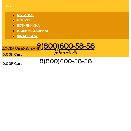
Menu
КАТАЛОГ
БОНУСЫ
ВЕТКЛИНИКА
НАШИ МАГАЗИНЫ
ФРАНШИЗА
8(800)600-58-58
ДОСКА ОБЪЯВЛЕНИЙ
ОПЛАТА
ДОСТАВКА
0,00
Cart
Р
8(800)600-58-58
0,00
Cart
Р