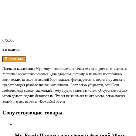
675,00
Р
2 в наличии
В корзину
Лоток из коллекции «Мур-мяу» изготовлен из качественного прочного пластика.
Материал абсолютно безопасен для здоровья питомца и не имеет посторонних
химических запахов. Высокий борт надежно фиксируется по периметру лотка и
предотвращает разбрасывание наполнителя. Борт легко убирается, если Ваш
любимец еще совсем маленький и ему трудно залезть в лоток. Отсутствие острых
углов делает изделие безопасным. Туалет не занимает много места, легко моется
водой. Размер изделия: 455х355х150 мм
Сопутствующие товары
Mr. Fresh Пакеты для уборки фекалий 20шт