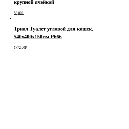
крупной ячейкой
58,00
Р
Триол Туалет угловой для кошек,
540х400х150мм P666
1772,00
Р