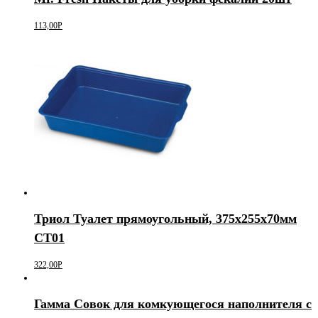
113,00
Р
Триол Туалет прямоугольный, 375х255х70мм
CT01
322,00
Р
Гамма Совок для комкующегося наполнителя с