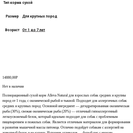
Тип корма
сухой
Размер
Для крупных пород
Возраст
От 1 до 7 лет
14880,00
Р
Нет в наличии
Полнорационный сухой корм Alleva Natural для взрослых собак средних и крупны
пород от 1 года, с океанической рыбой и тыквой. Подходит для аллергичных собак
средних и крупных пород. Основной ингредиент — дегидратированная океаническая
рыба (30%), свежая океаническая рыба (20%) — отличный гипоаллергенный
легкоусвояемый белок, который идеально подходит для собак с проблемным
пищеварением и пожилых собак. Является отличным материалом для формирования
и развития мышечной массы питомца. Отлично подойдет собакам с аллергией на
животный белок и на курицу. Источник углеводов — бурый рис с низким