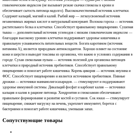
гликемическим индексом (не вызывает резкие скачки глюкозы в крови и
обеспечивает сытость питомца надолго). Высококачественный источник клетчатки.
Содержит кальций, магний и калий. Рыбий жир — легкоусвояемый источник
незаменимых жирных кислот и натуральный консервант. Волокна гороха — источник
растительного белка и клетчатки. Способствует правильному пищеварению. Сушеная
тыква — дополнительный источник углеводов с низким гликемическим индексом —
благодаря высокому уровню клетчатки поддерживает здоровье кишечника и
правильную усваиваемость питательных веществ. Богата каротином (источник
витамина А), является природным антиоксидантом. Хорошо влияет на состояние
кожи и шерсти и выводит токсины из организма, что важно в условиях содержания в
городе. Сухая свекольная пульпа — источник полезной для организма питомцев
клетчатки и природный источник пребиотиков. Способствует правильному
пищеварению и помогает работе кишечника. Корень цикория — источник инулина и
ФОС. Способствует пищеварению и является источником пребиотиков. Пивные
дрожжи — источники маннанолигосахаридов. — стимулируют и поддерживают
здоровье иммунной системы. Дикальций фосфат и карбонат калия — источники
кальция и калия в рационе питомца. Хондроитин и глюкозамин обеспечивают
правильное формирование и развитие костей и суставов. Сок юкки — стимулирует
пищеварение, снижает нагрузку на печень, укрепляет иммунитет, борется с
бактериями и помогает работе кишечника, уменьшая запах.
Сопутствующие товары