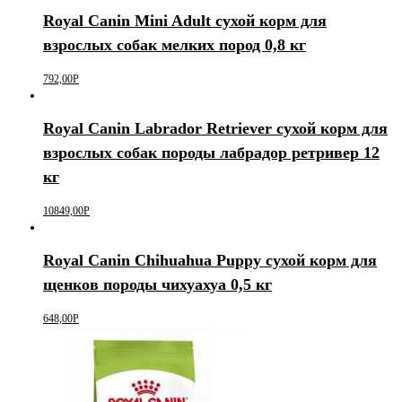
Royal Canin Mini Adult сухой корм для
взрослых собак мелких пород 0,8 кг
792,00
Р
Royal Canin Labrador Retriever сухой корм для
взрослых собак породы лабрадор ретривер 12
кг
10849,00
Р
Royal Canin Chihuahua Puppy сухой корм для
щенков породы чихуахуа 0,5 кг
648,00
Р