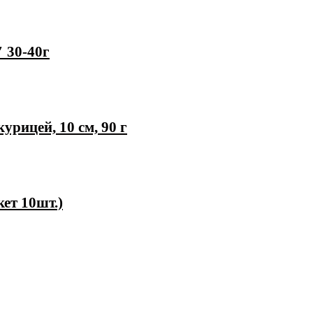
″ 30-40г
курицей, 10 см, 90 г
ет 10шт.)