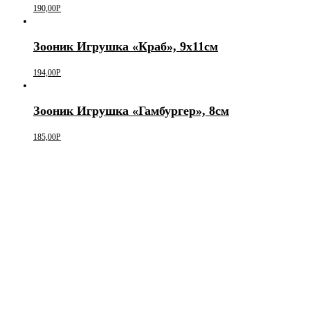
190,00
Р
Зооник Игрушка «Краб», 9х11см
194,00
Р
Зооник Игрушка «Гамбургер», 8см
185,00
Р