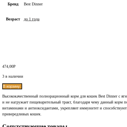
Бренд
Best Dinner
Возраст
до 1 года
474,00
Р
3 в наличии
В корзину
Высококачественный полнорационный корм для кошек Best Dinner с ягн
и не нагружает пищеварительный тракт, благодаря чему данный корм 
витаминами и антиоксидантами, укрепляют иммунитет и способствуют
привередливых кошек.
Сопутствующие товары