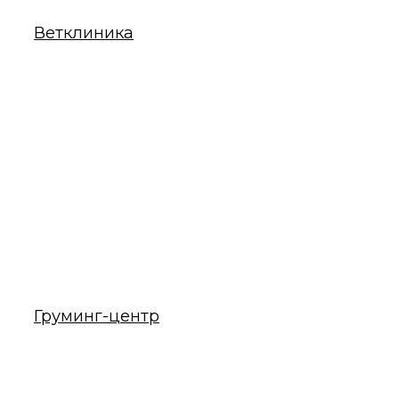
Ветклиника
Груминг-центр