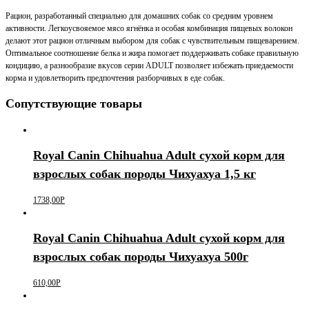
Рацион, разработанный специально для домашних собак со средним уровнем
активности. Легкоусвояемое мясо ягнёнка и особая комбинация пищевых волокон
делают этот рацион отличным выбором для собак с чувствительным пищеварением.
Оптимальное соотношение белка и жира помогает поддерживать собаке правильную
кондицию, а разнообразие вкусов серии ADULT позволяет избежать приедаемости
корма и удовлетворить предпочтения разборчивых в еде собак.
Сопутствующие товары
Royal Canin Chihuahua Adult сухой корм для
взрослых собак породы Чихуахуа 1,5 кг
1738,00
Р
Royal Canin Chihuahua Adult сухой корм для
взрослых собак породы Чихуахуа 500г
610,00
Р