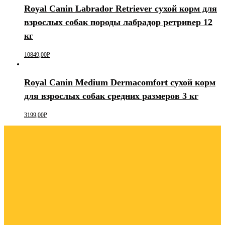
Royal Canin Labrador Retriever сухой корм для
взрослых собак породы лабрадор ретривер 12
кг
10849,00
Р
Royal Canin Medium Dermacomfort сухой корм
для взрослых собак средних размеров 3 кг
3199,00
Р