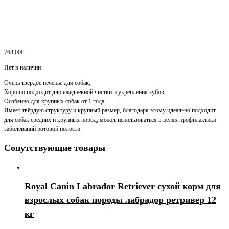
768,00
Р
Нет в наличии
Очень твердое печенье для собак;
Хорошо подходит для ежедневной чистки и укрепления зубов;
Особенно для крупных собак от 1 года.
Имеет твёрдую структуру и крупный размер, благодаря этому идеально подходит
для собак средних и крупных пород, может использоваться в целях профилактики
заболеваний ротовой полости.
Сопутствующие товары
Royal Canin Labrador Retriever сухой корм для
взрослых собак породы лабрадор ретривер 12
кг