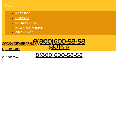
Menu
КАТАЛОГ
БОНУСЫ
ВЕТКЛИНИКА
НАШИ МАГАЗИНЫ
ФРАНШИЗА
8(800)600-58-58
ДОСКА ОБЪЯВЛЕНИЙ
ОПЛАТА
ДОСТАВКА
0,00
Cart
Р
8(800)600-58-58
0,00
Cart
Р