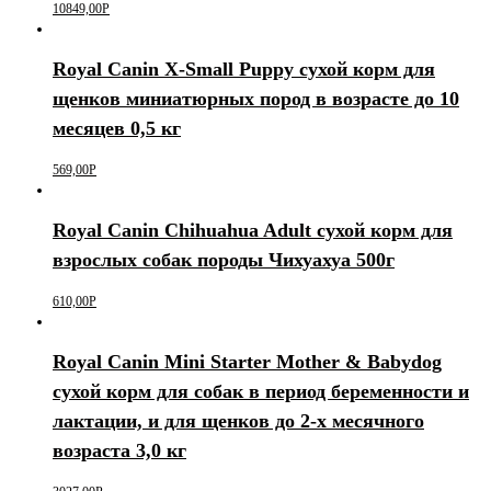
10849,00
Р
Royal Canin X-Small Puppy сухой корм для
щенков миниатюрных пород в возрасте до 10
месяцев 0,5 кг
569,00
Р
Royal Canin Chihuahua Adult сухой корм для
взрослых собак породы Чихуахуа 500г
610,00
Р
Royal Canin Mini Starter Mother & Babydog
сухой корм для собак в период беременности и
лактации, и для щенков до 2-х месячного
возраста 3,0 кг