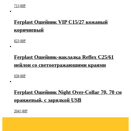
713,00
Р
Ferplast Ошейник VIP C15/27 кожаный
коричневый
823,00
Р
Ferplast Ошейник-накладка Reflex С25/61
нейлон со светоотражающими краями
658,00
Р
Ferplast Ошейник Night Over-Collar 70, 70 см
оранжевый, с зарядкой USB
2041,00
Р