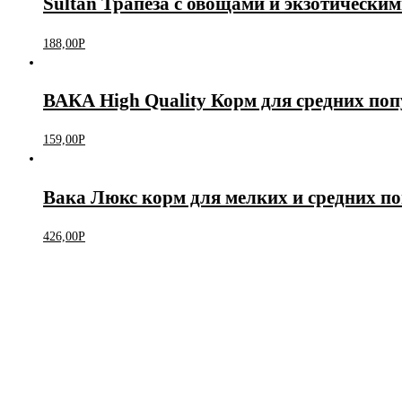
Sultan Трапеза с овощами и экзотически
188,00
Р
ВАКА High Quality Корм для средних поп
159,00
Р
Вака Люкс корм для мелких и средних по
426,00
Р