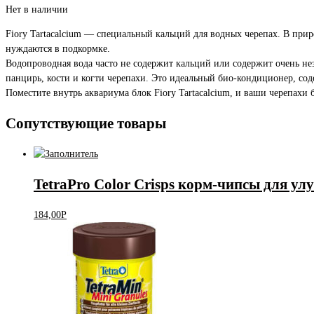
Нет в наличии
Fiory Tartacalcium — специальный кальций для водных черепах. В при
нуждаются в подкормке.
Водопроводная вода часто не содержит кальций или содержит очень незн
панцирь, кости и когти черепахи. Это идеальный био-кондиционер, со
Поместите внутрь аквариума блок Fiory Tartacalcium, и ваши черепахи 
Сопутствующие товары
TetraPro Color Crisps корм-чипсы для ул
184,00
Р