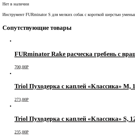
Нет в наличии
Инструмент FURminator S для мелких собак с короткой шерстью уменьша
Сопутствующие товары
FURminator Rake расческа гребень с вр
700,00
Р
Triol Пуходерка с каплей «Классика» M,
273,00
Р
Triol Пуходерка с каплей «Классика» S, 
235,00
Р