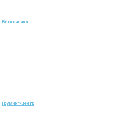
Ветклиника
Груминг-центр