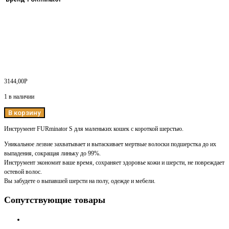
3144,00
Р
1 в наличии
В корзину
Инструмент FURminator S для маленьких кошек c короткой шерстью.
Уникальное лезвие захватывает и вытаскивает мертвые волоски подшерстка до их
выпадения, сокращая линьку до 99%.
Инструмент экономит ваше время, сохраняет здоровье кожи и шерсти, не повреждает
остевой волос.
Вы забудете о выпавшей шерсти на полу, одежде и мебели.
Сопутствующие товары