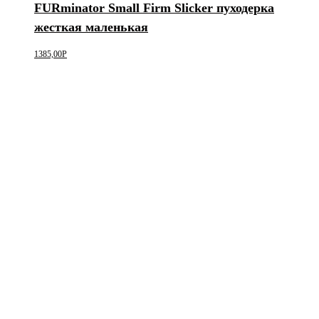
FURminator Small Firm Slicker пуходерка
жесткая маленькая
1385,00
Р