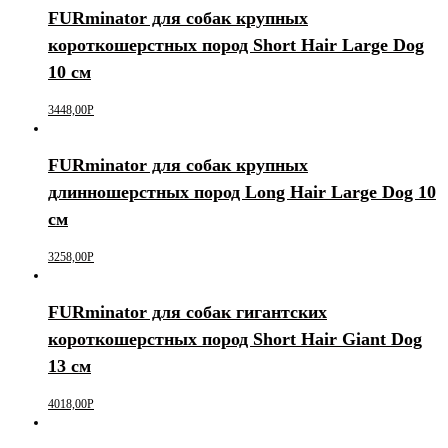
FURminator для собак крупных
короткошерстных пород Short Hair Large Dog
10 см
3448,00
Р
FURminator для собак крупных
длинношерстных пород Long Hair Large Dog 10
см
3258,00
Р
FURminator для собак гигантских
короткошерстных пород Short Hair Giant Dog
13 см
4018,00
Р