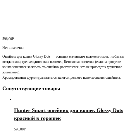
596,00
Р
Нет в наличии
Ошейник для кошек Glossy Dots — оснащен маленьким колокольчиком, чтобы вы
всегда знали, где находится ваш питомец. Безопасная застежка (если на прогулке
кошка зацепится за что-то, то ошейник расстегнется, что не приведет к удушению
животного).
Хромированная фурнитура является залогом долгого использования ошейника.
Сопутствующие товары
Hunter Smart ошейник для кошек Glossy Dots
красный в горошек
596,00
Р