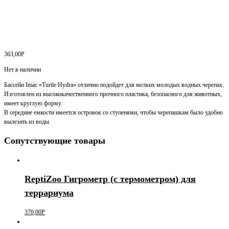
363,00
Р
Нет в наличии
Бассейн Imac «Turtle Hydra» отлично подойдет для мелких молодых водных черепах.
Изготовлен из высококачественного прочного пластика, безопасного для животных,
имеет круглую форму.
В середине емкости имеется островок со ступенями, чтобы черепашкам было удобно
вылезать из воды.
Сопутствующие товары
ReptiZoo Гигрометр (с термометром) для
террариума
370,00
Р