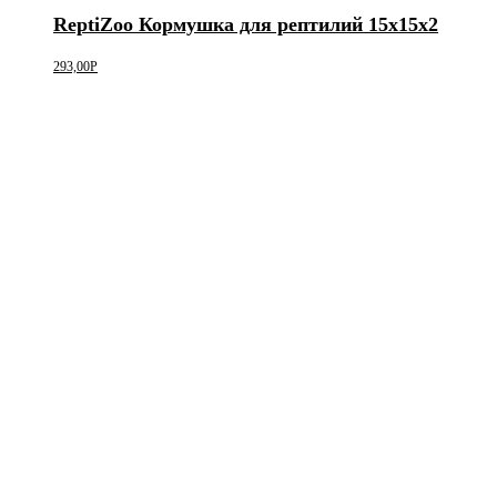
ReptiZoo Кормушка для рептилий 15х15х2
293,00
Р