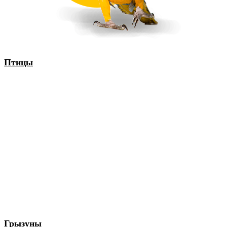
Птицы
Грызуны