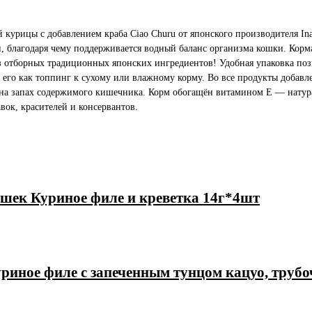
курицы с добавлением краба Ciao Churu от японского производителя In
 благодаря чему поддерживается водный баланс организма кошки. Корма
з отборных традиционных японских ингредиентов! Удобная упаковка поз
его как топпинг к сухому или влажному корму. Во все продукты добавлен
 на запах содержимого кишечника. Корм обогащён витамином Е — нату
ок, красителей и консервантов.
ошек Куриное филе и креветка 14г*4шт
риное филе с запеченным тунцом кацуо, труб