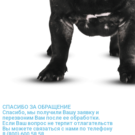
СПАСИБО ЗА ОБРАЩЕНИЕ
Спасибо, мы получили Вашу заявку и
перезвоним Вам после ее обработки.
Если Ваш вопрос не терпит отлагательств
Вы можете связаться с нами по телефону
8 (800) 600 58 58