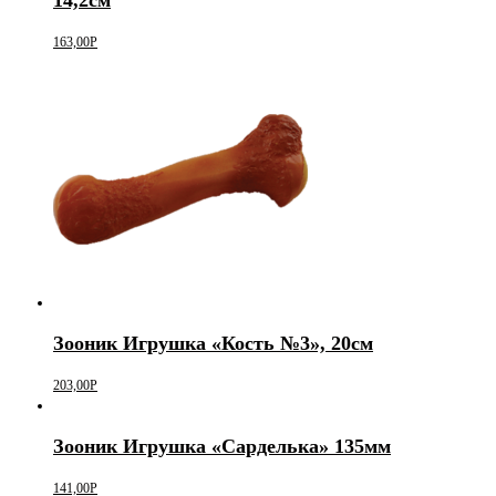
163,00
Р
Зооник Игрушка «Кость №3», 20см
203,00
Р
Зооник Игрушка «Сарделька» 135мм
141,00
Р