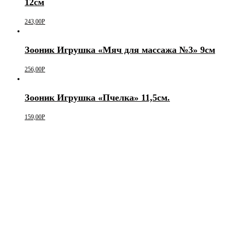
12см
243,00
Р
Зооник Игрушка «Мяч для массажа №3» 9см
256,00
Р
Зооник Игрушка «Пчелка» 11,5см.
159,00
Р