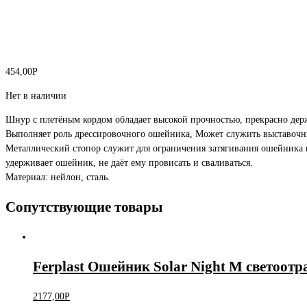
454,00
Р
Нет в наличии
Шнур с плетёным кордом обладает высокой прочностью, прекрасно держ
Выполняет роль дрессировочного ошейника, Может служить выставо
Металлический стопор служит для ограничения затягивания ошейника н
удерживает ошейник, не даёт ему провисать и сваливаться.
Материал: нейлон, сталь.
Сопутствующие товары
Ferplast Ошейник Solar Night M светоо
2177,00
Р