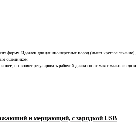
ит форму. Идеален для длинношерстных пород (имеет круглое сечение), ш
чным ошейником
а шее, позволяет регулировать рабочий диапазон от максимального до 
тражаюший и мерцающий, с зарядкой USB