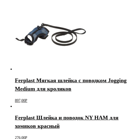
Ferplast Мягкая шлейка с поводком Jogging
Medium для кроликов
897,00
Р
Ferplast Шлейка и поводок NY HAM для
хомяков красный
276,00
Р