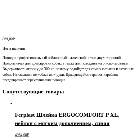
869,00
Р
Нет в наличии
Поводок профессиональный нейлоновый с латексной нитью двухсторонний.
Предназначен для дрессировки собак, а также для повседневного использования.
Выдерживает нагрузку до 300 кг, поэтому подойдет для самых сильных и активных
собак. Не скользит, не «обжигает» руки. Вращающийся вертлюг карабина
предотвращает перекручивание поводка.
Сопутствующие товары
Ferplast Шлейка ERGOCOMFORT P XL,
нейлон с мягким дополнением, синяя
4964,00
Р