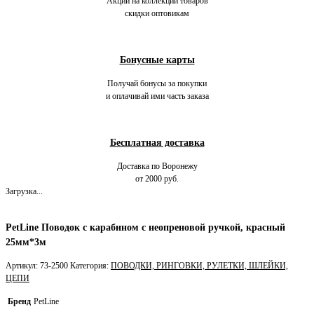
Акции на коллекции товаров
скидки оптовикам
Бонусные карты
Получай бонусы за покупки
и оплачивай ими часть заказа
Бесплатная доставка
Доставка по Воронежу
от 2000 руб.
Загрузка...
PetLine Поводок с карабином с неопреновой ручкой, красный
25мм*3м
Артикул:
73-2500
Категория:
ПОВОДКИ, РИНГОВКИ, РУЛЕТКИ, ШЛЕЙКИ,
ЦЕПИ
Бренд
PetLine