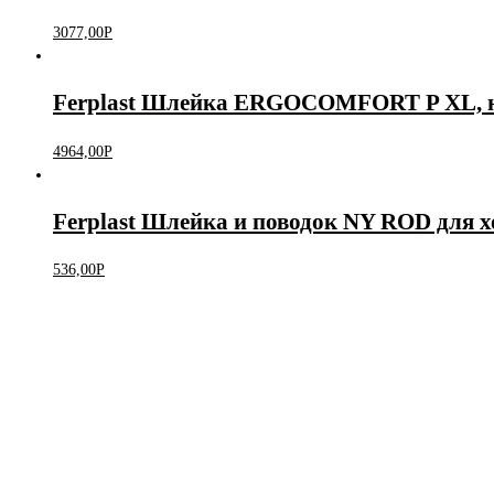
3077,00
Р
Ferplast Шлейка ERGOCOMFORT P XL, не
4964,00
Р
Ferplast Шлейка и поводок NY ROD для 
536,00
Р