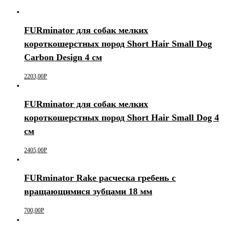
FURminator для собак мелких
короткошерстных пород Short Hair Small Dog
Carbon Design 4 см
2203,00
Р
FURminator для собак мелких
короткошерстных пород Short Hair Small Dog 4
см
2405,00
Р
FURminator Rake расческа гребень с
вращающимися зубцами 18 мм
700,00
Р