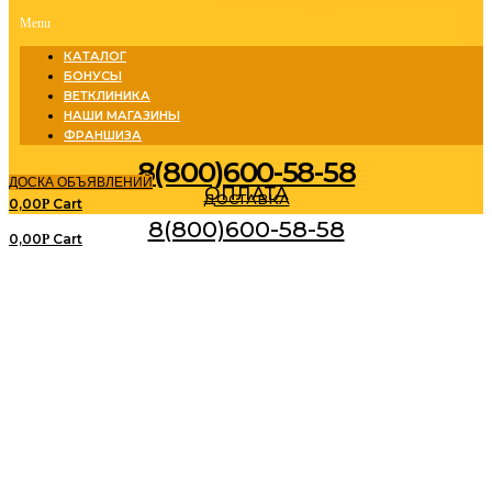
Menu
КАТАЛОГ
БОНУСЫ
ВЕТКЛИНИКА
НАШИ МАГАЗИНЫ
ФРАНШИЗА
8(800)600-58-58
ДОСКА ОБЪЯВЛЕНИЙ
ОПЛАТА
ДОСТАВКА
0,00
Cart
Р
8(800)600-58-58
0,00
Cart
Р