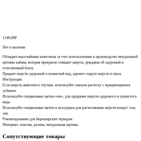
1140,00
Р
Нет в наличии
Обладает высочайшим качеством за счет использования в производстве натуральной
щетины кабана, которая прекрасно очищает шерсть, придавая ей здоровый и
естественный блеск.
Придает шерсти здоровый и пушистый вид, удаляет старую шерсть и грязь.
Инструкция:
Если шерсть животного спутана, используйте сначала расческу с вращающимися
зубьями.
Используйте специальные щетки «еж», для придания шерсти здорового и пушистого
вида
Используйте специальные щетки и пуходерки для расчесывания шерсти вокруг глаз,
лап.
Рекомендованно для йоркширских терьеров.
Материал: пластик, резина, натуральная щетина.
Сопутствующие товары