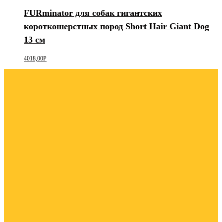
FURminator для собак гигантских
короткошерстных пород Short Hair Giant Dog
13 см
4018,00
Р