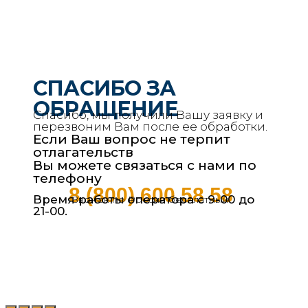
СПАСИБО ЗА
ОБРАЩЕНИЕ
Спасибо, мы получили Вашу заявку и
перезвоним Вам после ее обработки.
Если Ваш вопрос не терпит
отлагательств
Вы можете связаться с нами по
телефону
8 (800) 600 58 58
Время работы оператора с 9-00 до
Звонок по России бесплатный
21-00.