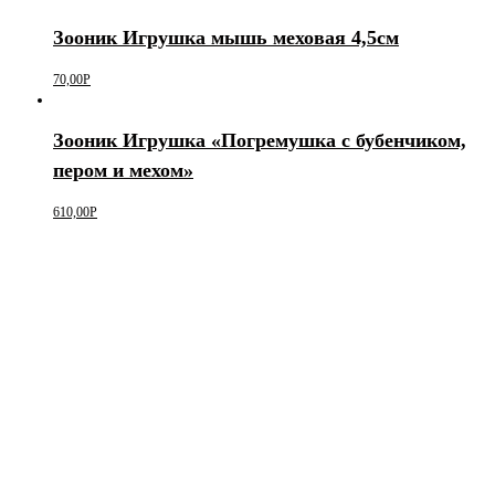
Зооник Игрушка мышь меховая 4,5см
70,00
Р
Зооник Игрушка «Погремушка с бубенчиком,
пером и мехом»
610,00
Р