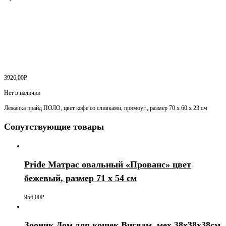
3926,00
Р
Нет в наличии
Лежанка прайд ПОЛО, цвет кофе со сливками, прямоуг., размер 70 х 60 х 23 см
Сопутствующие товары
Pride Матрас овальный «Прованс» цвет
бежевый, размер 71 х 54 см
956,00
Р
Зооник Дом для кошек Вигвам, мех 38х38х38см