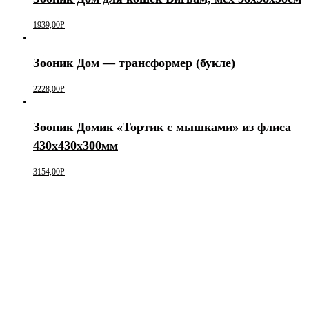
1939,00
Р
Зооник Дом — трансформер (букле)
2228,00
Р
Зооник Домик «Тортик с мышками» из флиса
430х430х300мм
3154,00
Р