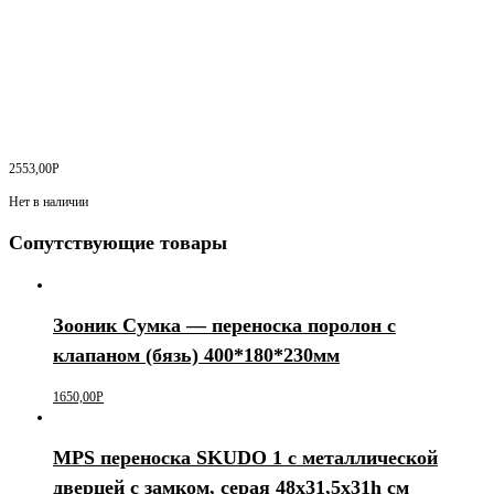
2553,00
Р
Нет в наличии
Сопутствующие товары
Зооник Сумка — переноска поролон с
клапаном (бязь) 400*180*230мм
1650,00
Р
MPS переноска SKUDO 1 с металлической
дверцей с замком, серая 48х31,5х31h см