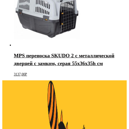
MPS переноска SKUDO 2 с металлической
дверцей с замком, серая 55х36х35h см
3137,00
Р