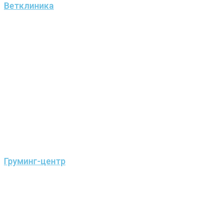
Ветклиника
Груминг-центр