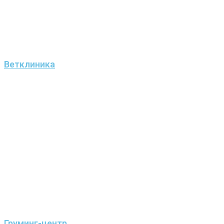
Ветклиника
Груминг-центр