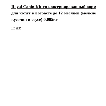
Royal Canin Kitten консервированный корм
для котят в возрасте до 12 месяцев (мелкие
кусочки в соусе) 0,085кг
101,00
Р