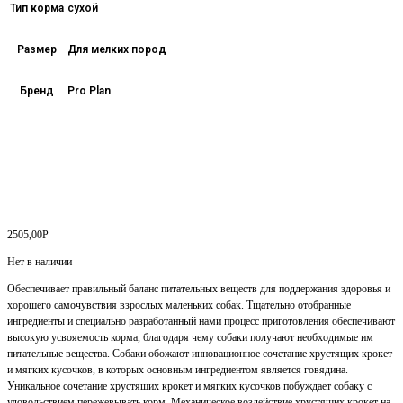
Тип корма
сухой
Размер
Для мелких пород
Бренд
Pro Plan
2505,00
Р
Нет в наличии
Обеспечивает правильный баланс питательных веществ для поддержания здоровья и
хорошего самочувствия взрослых маленьких собак. Тщательно отобранные
ингредиенты и специально разработанный нами процесс приготовления обеспечивают
высокую усвояемость корма, благодаря чему собаки получают необходимые им
питательные вещества. Собаки обожают инновационное сочетание хрустящих крокет
и мягких кусочков, в которых основным ингредиентом является говядина.
Уникальное сочетание хрустящих крокет и мягких кусочков побуждает собаку с
удовольствием пережевывать корм. Механическое воздействие хрустящих крокет на