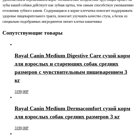
зубы вашей собаки действует как зубная щетка, тем самым способствуя уменьшению
отложения зубного камня. Содержащаяся в корме клетчатка помогает поддерживать
здоровье пищеварительного тракта, помогает улучшить качество стула, а белок из
специально подобранных ингредиентов питает клетки кишечника
Сопутствующие товары
Royal Canin Medium Digestive Care сухой корм
для взрослых и стареющих собак средних
размеров с чувствительным пищеварением 3
кг
3199,00
Р
Royal Canin Medium Dermacomfort сухой корм
для взрослых собак средних размеров 3 кг
3199,00
Р