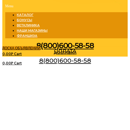
Menu
КАТАЛОГ
БОНУСЫ
ВЕТКЛИНИКА
НАШИ МАГАЗИНЫ
ФРАНШИЗА
8(800)600-58-58
ДОСКА ОБЪЯВЛЕНИЙ
ОПЛАТА
ДОСТАВКА
0,00
Cart
Р
8(800)600-58-58
0,00
Cart
Р