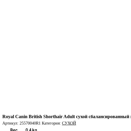
Royal Canin British Shorthair Adult сухой сбалансированн
Артикул:
25570040R1
Категория:
СУХОЙ
Вес
0.4 kg