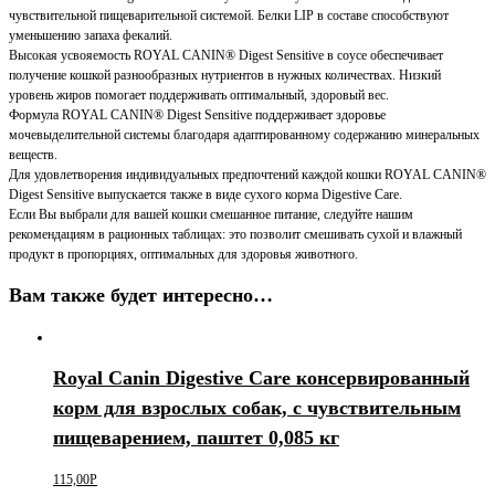
чувствительной пищеварительной системой. Белки LIP в составе способствуют
уменьшению запаха фекалий.
Высокая усвояемость ROYAL CANIN® Digest Sensitive в соусе обеспечивает
получение кошкой разнообразных нутриентов в нужных количествах. Низкий
уровень жиров помогает поддерживать оптимальный, здоровый вес.
Формула ROYAL CANIN® Digest Sensitive поддерживает здоровье
мочевыделительной системы благодаря адаптированному содержанию минеральных
веществ.
Для удовлетворения индивидуальных предпочтений каждой кошки ROYAL CANIN®
Digest Sensitive выпускается также в виде сухого корма Digestive Care.
Если Вы выбрали для вашей кошки смешанное питание, следуйте нашим
рекомендациям в рационных таблицах: это позволит смешивать сухой и влажный
продукт в пропорциях, оптимальных для здоровья животного.
Вам также будет интересно…
Royal Canin Digestive Care консервированный
корм для взрослых собак, с чувствительным
пищеварением, паштет 0,085 кг
115,00
Р