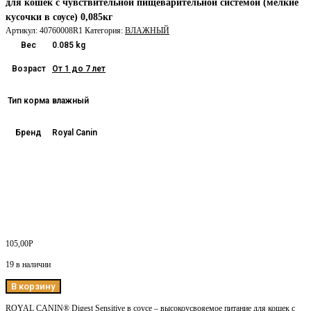
для кошек с чувствительной пищеварительной системой (мелкие
кусочки в соусе) 0,085кг
Артикул:
40760008R1
Категория:
ВЛАЖНЫЙ
Вес
0.085 kg
Возраст
От 1 до 7 лет
Тип корма
влажный
Бренд
Royal Canin
105,00
Р
19 в наличии
В корзину
ROYAL CANIN® Digest Sensitive в соусе – высокоусвояемое питание для кошек с