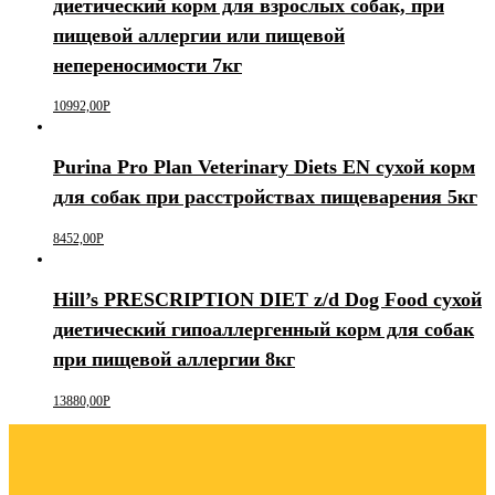
диетический корм для взрослых собак, при
пищевой аллергии или пищевой
непереносимости 7кг
10992,00
Р
Purina Pro Plan Veterinary Diets EN сухой корм
для собак при расстройствах пищеварения 5кг
8452,00
Р
Hill’s PRESCRIPTION DIET z/d Dog Food сухой
диетический гипоаллергенный корм для собак
при пищевой аллергии 8кг
13880,00
Р