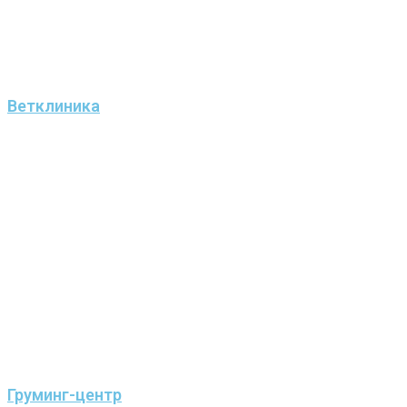
Ветклиника
Груминг-центр