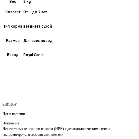
Вес
2 kg
Возраст
От 1 до 7 лет
Тип корма
ветдиета сухой
Размер
Для всех пород
Бренд
Royal Canin
3501,00
Р
Нет в наличии
Показания:
Нежелательные реакции на корм (НРК) с дерматологическими и/или
гастроэнтерологическими симптомами: