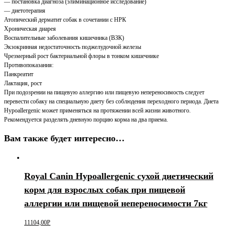
— постановка диагноза (элиминационное исследование)
— диетотерапия
Атопический дерматит собак в сочетании с НРК
Хроническая диарея
Воспалительные заболевания кишечника (ВЗК)
Экзокринная недостаточность поджелудочной железы
Чрезмерный рост бактериальной флоры в тонком кишечнике
Противопоказания:
Панкреатит
Лактация, рост
При подозрении на пищевую аллергию или пищевую непереносимость следует
перевести собаку на специальную диету без соблюдения переходного периода. Диета
Hypoallergenic может применяться на протяжении всей жизни животного.
Рекомендуется разделять дневную порцию корма на два приема.
Вам также будет интересно…
Royal Canin Hypoallergenic сухой диетический
корм для взрослых собак при пищевой
аллергии или пищевой непереносимости 7кг
11104,00
Р