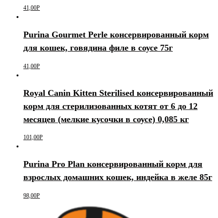
41,00
Р
Purina Gourmet Perle консервированный корм
для кошек, говядина филе в соусе 75г
41,00
Р
Royal Canin Kitten Sterilised консервированный
корм для стерилизованных котят от 6 до 12
месяцев (мелкие кусочки в соусе) 0,085 кг
101,00
Р
Purina Pro Plan консервированный корм для
взрослых домашних кошек, индейка в желе 85г
98,00
Р