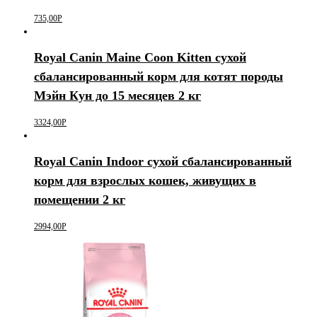
735,00
Р
Royal Canin Maine Coon Kitten сухой
сбалансированный корм для котят породы
Мэйн Кун до 15 месяцев 2 кг
3324,00
Р
Royal Canin Indoor сухой сбалансированный
корм для взрослых кошек, живущих в
помещении 2 кг
2994,00
Р