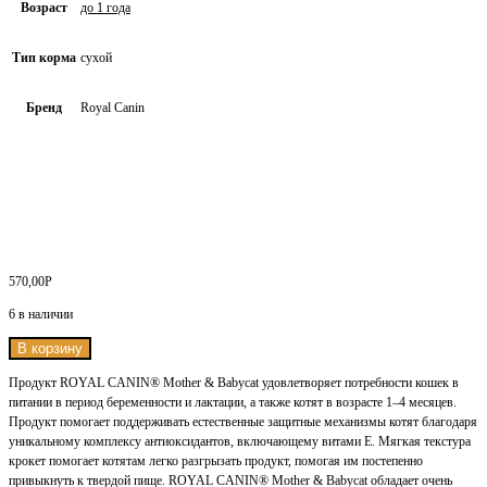
Возраст
до 1 года
Тип корма
сухой
Бренд
Royal Canin
570,00
Р
6 в наличии
В корзину
Продукт ROYAL CANIN® Mother & Babycat удовлетворяет потребности кошек в
питании в период беременности и лактации, а также котят в возрасте 1–4 месяцев.
Продукт помогает поддерживать естественные защитные механизмы котят благодаря
уникальному комплексу антиоксидантов, включающему витами Е. Мягкая текстура
крокет помогает котятам легко разгрызать продукт, помогая им постепенно
привыкнуть к твердой пище. ROYAL CANIN® Mother & Babycat обладает очень