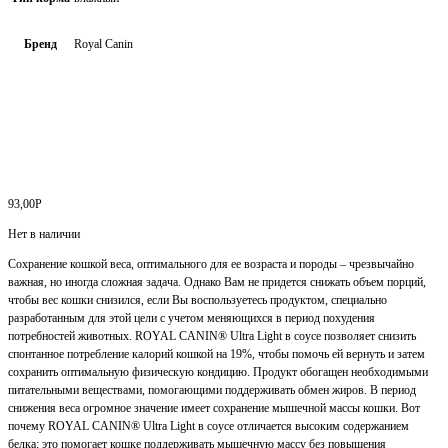
Бренд
Royal Canin
93,00
Р
Нет в наличии
Сохранение кошкой веса, оптимального для ее возраста и породы – чрезвычайно
важная, но иногда сложная задача. Однако Вам не придется снижать объем порций,
чтобы вес кошки снизился, если Вы воспользуетесь продуктом, специально
разработанным для этой цели с учетом меняющихся в период похудения
потребностей животных. ROYAL CANIN® Ultra Light в соусе позволяет снизить
спонтанное потребление калорий кошкой на 19%, чтобы помочь ей вернуть и затем
сохранить оптимальную физическую кондицию. Продукт обогащен необходимыми
питательными веществами, помогающими поддерживать обмен жиров. В период
снижения веса огромное значение имеет сохранение мышечной массы кошки. Вот
почему ROYAL CANIN® Ultra Light в соусе отличается высоким содержанием
белка: это помогает кошке поддерживать мышечную массу без повышения