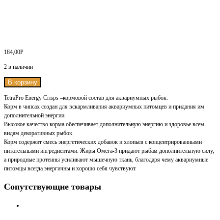
184,00
Р
2 в наличии
В корзину
TetraPro Energy Crisps –кормовой состав для аквариумных рыбок.
Корм в чипсах создан для вскармливания аквариумных питомцев и придания им
дополнительной энергии.
Высокое качество корма обеспечивает дополнительную энергию и здоровье всем
видам декоративных рыбок.
Корм содержит смесь энергетических добавок и хлопьев с концентрированными
питательными ингредиентами. Жиры Омега-3 придают рыбам дополнительную силу,
а природные протеины усиливают мышечную ткань, благодаря чему аквариумные
питомцы всегда энергичны и хорошо себя чувствуют.
Сопутствующие товары