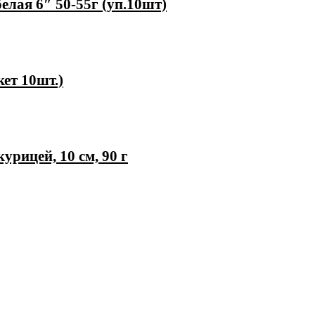
белая 6″ 50-55г (уп.10шт)
ет 10шт.)
курицей, 10 см, 90 г