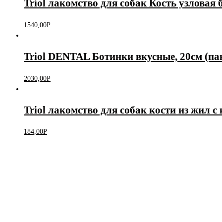
Triol лакомство для собак Кость узловая 
1540,00
Р
Triol DENTAL Ботинки вкусные, 20см (пак
2030,00
Р
Triol лакомство для собак кости из жил с 
184,00
Р