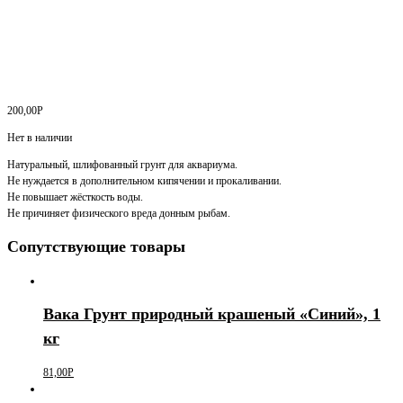
200,00
Р
Нет в наличии
Натуральный, шлифованный грунт для аквариума.
Не нуждается в дополнительном кипячении и прокаливании.
Не повышает жёсткость воды.
Не причиняет физического вреда донным рыбам.
Сопутствующие товары
Вака Грунт природный крашеный «Синий», 1
кг
81,00
Р