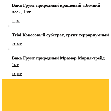
Вака Грунт природный крашеный «Зимний
лес», 1 кг
81,00
Р
Triol Кокосовый субстрат, грунт террариумный
236,00
Р
Вака Грунт природный Мрамор Мария-трейд
1кг
136,00
Р