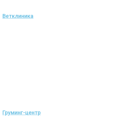
Ветклиника
Груминг-центр