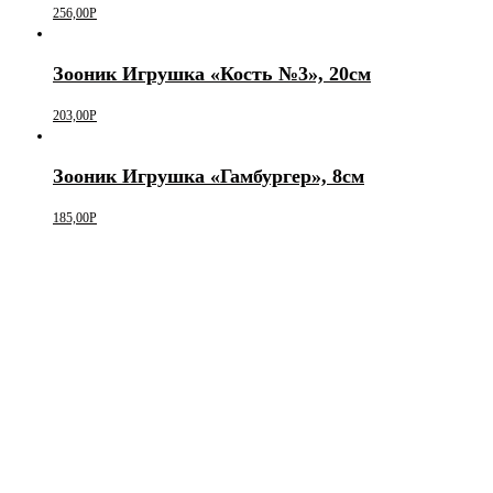
256,00
Р
Зооник Игрушка «Кость №3», 20см
203,00
Р
Зооник Игрушка «Гамбургер», 8см
185,00
Р