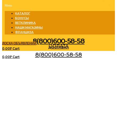
Menu
КАТАЛОГ
БОНУСЫ
ВЕТКЛИНИКА
НАШИ МАГАЗИНЫ
ФРАНШИЗА
8(800)600-58-58
ДОСКА ОБЪЯВЛЕНИЙ
ОПЛАТА
ДОСТАВКА
0,00
Cart
Р
8(800)600-58-58
0,00
Cart
Р