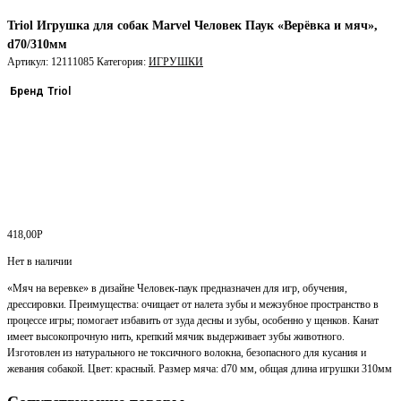
Triol Игрушка для собак Marvel Человек Паук «Верёвка и мяч»,
d70/310мм
Артикул:
12111085
Категория:
ИГРУШКИ
Бренд
Triol
418,00
Р
Нет в наличии
«Мяч на веревке» в дизайне Человек-паук предназначен для игр, обучения,
дрессировки. Преимущества: очищает от налета зубы и межзубное пространство в
процессе игры; помогает избавить от зуда десны и зубы, особенно у щенков. Канат
имеет высокопрочную нить, крепкий мячик выдерживает зубы животного.
Изготовлен из натурального не токсичного волокна, безопасного для кусания и
жевания собакой. Цвет: красный. Размер мяча: d70 мм, общая длина игрушки 310мм