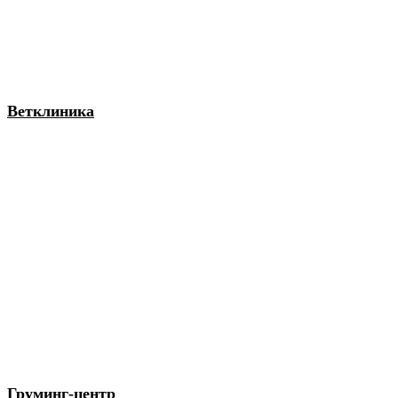
Ветклиника
Груминг-центр