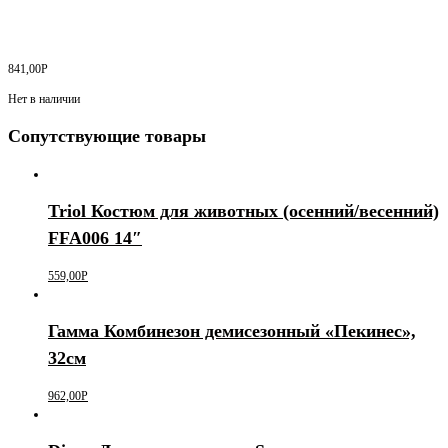
841,00
Р
Нет в наличии
Сопутствующие товары
Triol Костюм для животных (осенний/весенний)
FFA006 14″
559,00
Р
Гамма Комбинезон демисезонный «Пекинес»,
32см
962,00
Р