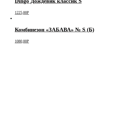
Dingo Дождевик классик S
1225,00
Р
Комбинезон «ЗАБАВА» № S (Б)
1080,00
Р