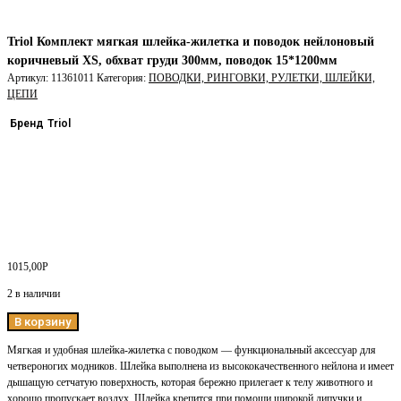
Triol Комплект мягкая шлейка-жилетка и поводок нейлоновый
коричневый XS, обхват груди 300мм, поводок 15*1200мм
Артикул:
11361011
Категория:
ПОВОДКИ, РИНГОВКИ, РУЛЕТКИ, ШЛЕЙКИ,
ЦЕПИ
Бренд
Triol
1015,00
Р
2 в наличии
В корзину
Мягкая и удобная шлейка-жилетка с поводком — функциональный аксессуар для
четвероногих модников. Шлейка выполнена из высококачественного нейлона и имеет
дышащую сетчатую поверхность, которая бережно прилегает к телу животного и
хорошо пропускает воздух. Шлейка крепится при помощи широкой липучки и