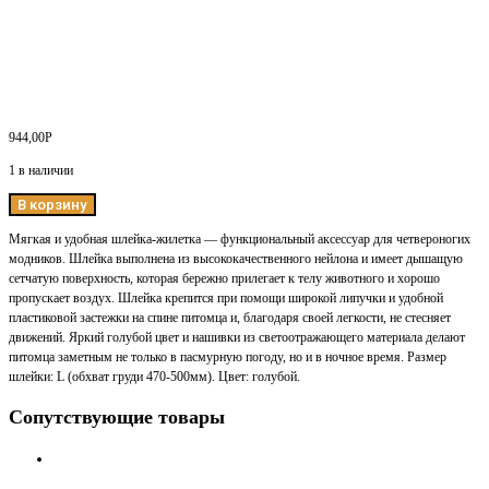
944,00
Р
1 в наличии
В корзину
Мягкая и удобная шлейка-жилетка — функциональный аксессуар для четвероногих
модников. Шлейка выполнена из высококачественного нейлона и имеет дышащую
сетчатую поверхность, которая бережно прилегает к телу животного и хорошо
пропускает воздух. Шлейка крепится при помощи широкой липучки и удобной
пластиковой застежки на спине питомца и, благодаря своей легкости, не стесняет
движений. Яркий голубой цвет и нашивки из светоотражающего материала делают
питомца заметным не только в пасмурную погоду, но и в ночное время. Размер
шлейки: L (обхват груди 470-500мм). Цвет: голубой.
Сопутствующие товары