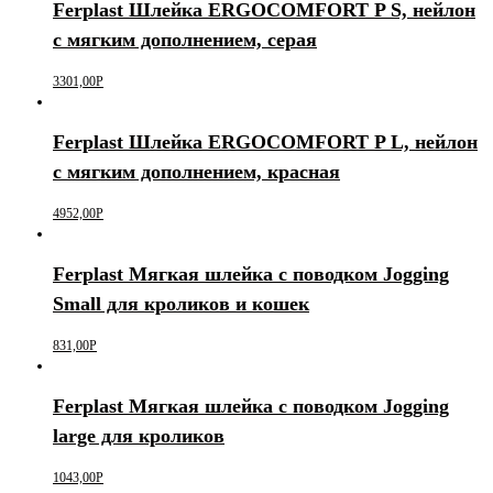
Ferplast Шлейка ERGOCOMFORT P S, нейлон
с мягким дополнением, серая
3301,00
Р
Ferplast Шлейка ERGOCOMFORT P L, нейлон
с мягким дополнением, красная
4952,00
Р
Ferplast Мягкая шлейка с поводком Jogging
Small для кроликов и кошек
831,00
Р
Ferplast Мягкая шлейка с поводком Jogging
large для кроликов
1043,00
Р