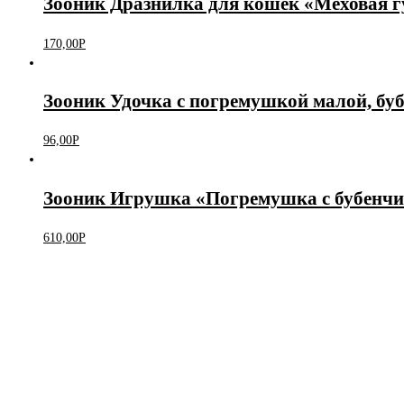
Зооник Дразнилка для кошек «Меховая гу
170,00
Р
Зооник Удочка с погремушкой малой, буб
96,00
Р
Зооник Игрушка «Погремушка с бубенчи
610,00
Р