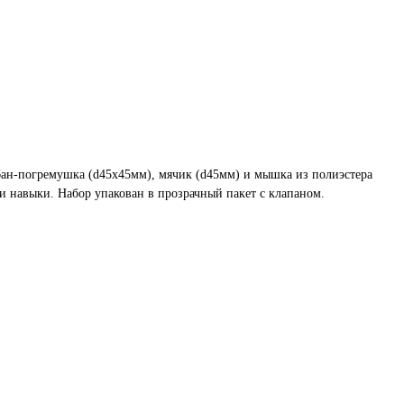
бан-погремушка (d45х45мм), мячик (d45мм) и мышка из полиэстера
и навыки. Набор упакован в прозрачный пакет c клапаном.