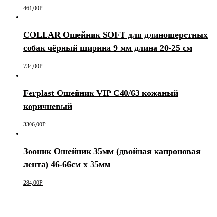
461,00
Р
COLLAR Ошейник SOFT для длиношерстных
собак чёрный ширина 9 мм длина 20-25 см
734,00
Р
Ferplast Ошейник VIP C40/63 кожаный
коричневый
3306,00
Р
Зооник Ошейник 35мм (двойная капроновая
лента) 46-66см х 35мм
284,00
Р